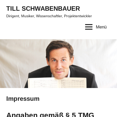
Zum
TILL SCHWABENBAUER
Inhalt
Dirigent, Musiker, Wissenschaftler, Projektentwickler
springen
Menü
Impressum
Angaben gemäß § 5 TMG